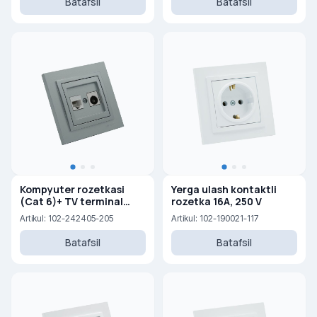
Batafsil
Batafsil
Kompyuter rozetkasi
Yerga ulash kontaktli
(Cat 6)+ TV terminal
rozetka 16A, 250 V
rozetkasi (0,5 dB) (F)
Artikul: 102-242405-205
Artikul: 102-190021-117
Batafsil
Batafsil