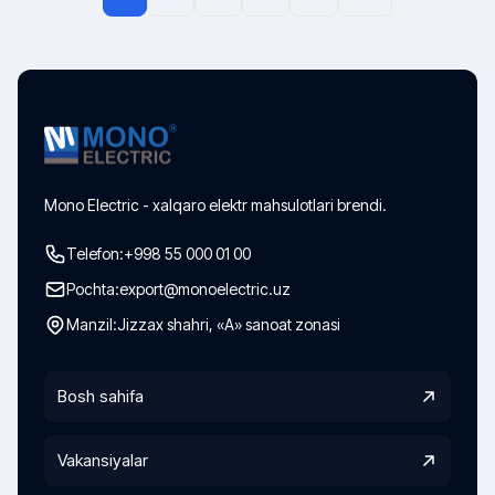
Mono Electric - xalqaro elektr mahsulotlari brendi.
Telefon:
+998 55 000 01 00
Pochta:
export@monoelectric.uz
Manzil:
Jizzax shahri, «A» sanoat zonasi
Bosh sahifa
Vakansiyalar