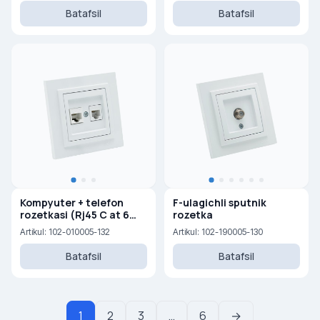
Batafsil
Batafsil
Kompyuter + telefon
F-ulagichli sputnik
rozetkasi (Rj45 C at 6
rozetka
+Rj45 Cat 3 )
Artikul: 102-010005-132
Artikul: 102-190005-130
Batafsil
Batafsil
1
2
3
…
6
→