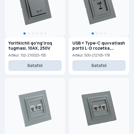
Yoritkichli qo‘ng‘iroq
USB + Type-C quvvatlash
tugmasi, 10AX, 250V
portli L-D rozetka,
ikkitali М+К
Artikul: 102-210025-155
Artikul: 500-212105-178
Batafsil
Batafsil