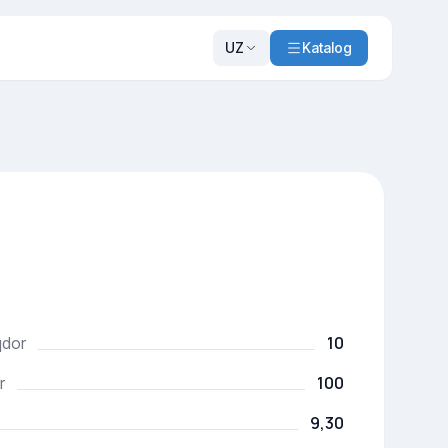
UZ
Katalog
10
qdor
100
r
9,30