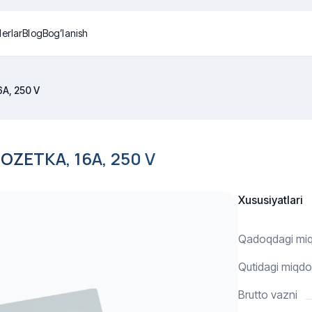
lerlar
Blog
Bog’lanish
6A, 250 V
ZETKA, 16A, 250 V
Xususiyatlari
Qadoqdagi mi
Qutidagi miqdo
Brutto vazni