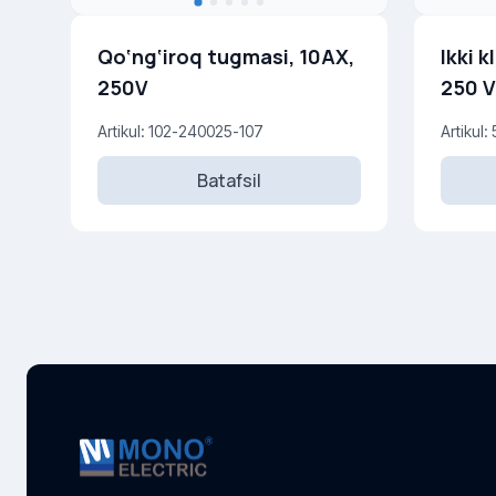
Qo‘ng‘iroq tugmasi, 10AX,
Ikki k
250V
250 V
Artikul: 102-240025-107
Artikul
Batafsil