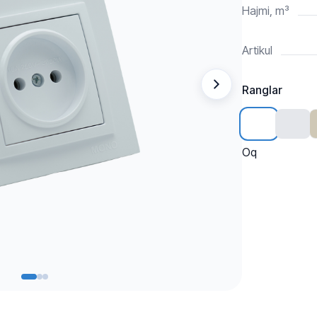
Hajmi, m³
Artikul
Ranglar
Oq