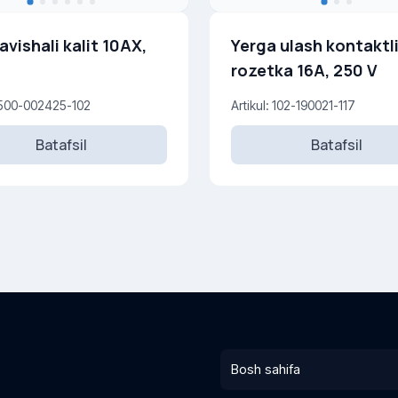
lavishali kalit 10AX,
Yerga ulash kontaktl
rozetka 16A, 250 V
: 500-002425-102
Artikul: 102-190021-117
Batafsil
Batafsil
Bosh sahifa