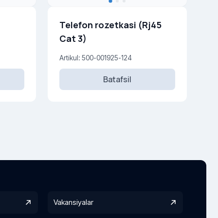
i
Telefon rozetkasi (Rj45
Cat 3)
Artikul: 500-001925-124
Batafsil
Vakansiyalar