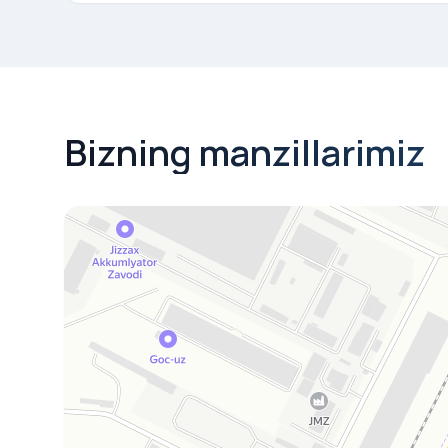
Bizning manzillarimiz
Joylashuv
40.134778, 67.900000
Yandex Xaritalar