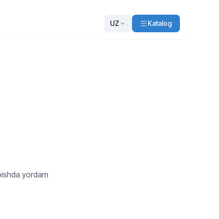
UZ
Katalog
opishda yordam