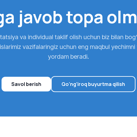
ga javob topa ol
atsiya va individual taklif olish uchun biz bilan bog
slarimiz vazifalaringiz uchun eng maqbul yechimni
yordam beradi.
Savol berish
Qo‘ng‘iroq buyurtma qilish