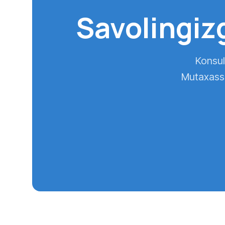
Savolingiz
Konsult
Mutaxassi