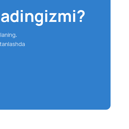
madingizmi?
‘laning.
 tanlashda