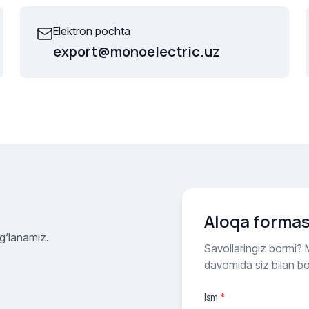
Elektron pochta
export@monoelectric.uz
Aloqa formas
og‘lanamiz.
Savollaringiz bormi? M
davomida siz bilan b
Ism
*