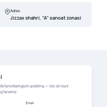
Adres
Jizzax shahri, “A” sanoat zonasi
i
a’lumotlaringizni qoldiring — biz ish kuni
og‘lanamiz
Email