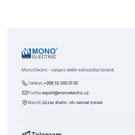
Mono Electric - xalqaro elektr mahsulotlari brendi.
Telefon:
+998 55 000 01 00
Pochta:
export@monoelectric.uz
Manzil:
Jizzax shahri, «A» sanoat zonasi
Telegram