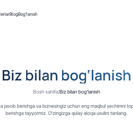
lerlar
Blog
Bog’lanish
Biz bilan bog‘lanish
Bosh sahifa
/
Biz bilan bog‘lanish
ga javob berishga va biznesingiz uchun eng maqbul yechimni t
berishga tayyormiz. O‘zingizga qulay aloqa usulini tanlang.