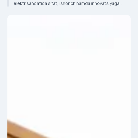
elektr sanoatida sifat, ishonch hamda innovatsiyaga
asoslangan mustahkam poydevor yaratdi. Mahsulotlar
Afrika bozorida faol talab qila boshladi.