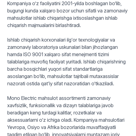
Kompaniya o‘z faoliyatini 2001-yilda boshlagan bo‘lib,
bugungi kunda xalqaro bozor uchun sifatli va zamonaviy
mahsulotlar ishlab chiqarishga ixtisoslashgan ishlab
chiqarish majmualarini birlashtiradi.
Ishlab chiqarish korxonalari ilg‘or texnologiyalar va
zamonaviy laboratoriya uskunalari bilan jihozlangan
hamda ISO 9001 xalqaro sifat menejmenti tizimi
talablariga muvofiq faoliyat yuritadi. Ishlab chiqarishning
barcha bosqichlari yuqori sifat standartlariga
asoslangan bo‘lib, mahsulotlar tajribali mutaxassislar
nazorati ostida qat'iy sifat nazoratidan o‘tkaziladi.
Mono Electric mahsulot assortimenti zamonaviy
xavfsizlik, funksionallik va dizayn talablariga javob
beradigan keng turdagi kalitlar, rozetkalar va
aksessuarlarni o‘z ichiga oladi. Kompaniya mahsulotlari
Yevropa, Osiyo va Afrika bozorlarida muvaffaqiyatli
taqdim etilgan bo‘lib, innovatsiyalarni muntazam joriy