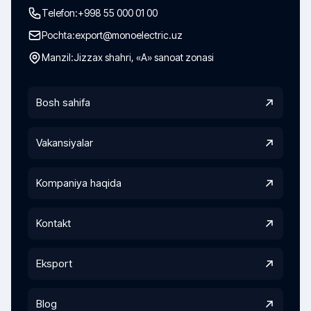
Telefon:
+998 55 000 01 00
Pochta:
export@monoelectric.uz
Manzil:
Jizzax shahri, «A» sanoat zonasi
Bosh sahifa
Vakansiyalar
Kompaniya haqida
Kontakt
Eksport
Blog