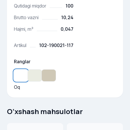
100
Qutidagi miqdor
10,24
Brutto vazni
0,047
Hajmi, m³
102-190021-117
Artikul
Ranglar
Oq
O‘xshash mahsulotlar