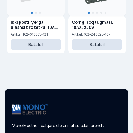
Ikki postli yerga
Qo‘ng‘iroq tugmasi,
ulashsiz rozetka, 10A,
10AX, 250V
250 V
Artikul: 102-010005-121
Artikul: 102-240025-107
Batafsil
Batafsil
Mono Electric - xalqaro elektr mahsulotlari brendi.