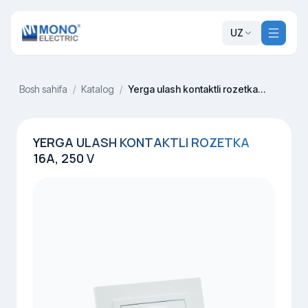
UZ
Bosh sahifa
/
Katalog
/
Yerga ulash kontaktli rozetka 16A, 250 V
YERGA ULASH KONTAKTLI ROZETKA
16A, 250 V