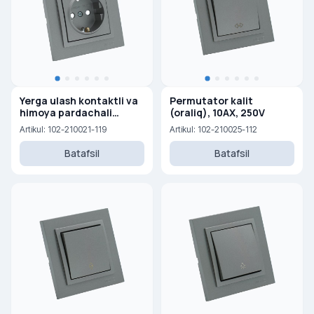
Yerga ulash kontaktli va
Permutator kalit
himoya pardachali
(oraliq), 10AX, 250V
rozetka, 16A, 250V
Artikul: 102-210021-119
Artikul: 102-210025-112
Batafsil
Batafsil