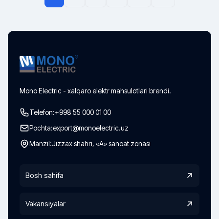
Mono Electric - xalqaro elektr mahsulotlari brendi.
Telefon:
+998 55 000 01 00
Pochta:
export@monoelectric.uz
Manzil:
Jizzax shahri, «A» sanoat zonasi
Bosh sahifa
Vakansiyalar