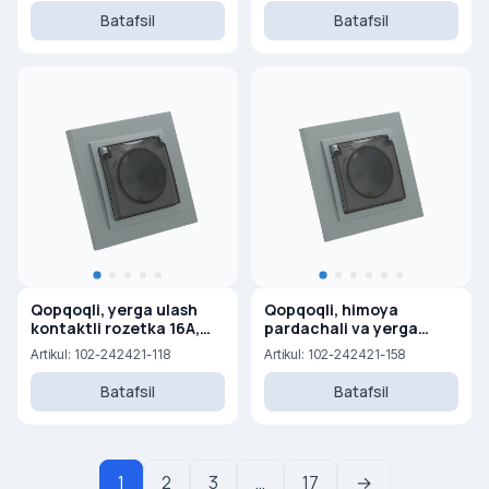
Batafsil
Batafsil
Qopqoqli, yerga ulash
Qopqoqli, himoya
kontaktli rozetka 16A,
pardachali va yerga
250 V
ulash kontaktli rozetka
Artikul: 102-242421-118
Artikul: 102-242421-158
16A, 250 V
Batafsil
Batafsil
1
2
3
…
17
→