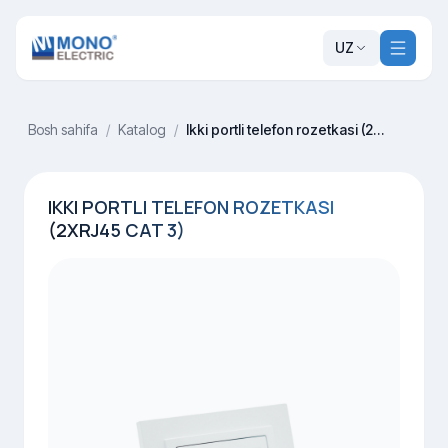
UZ
Bosh sahifa
/
Katalog
/
Ikki portli telefon rozetkasi (2xRj45 Cat 3)
IKKI PORTLI TELEFON ROZETKASI
(2XRJ45 CAT 3)