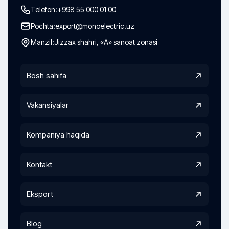
Telefon:
+998 55 000 01 00
Pochta:
export@monoelectric.uz
Manzil:
Jizzax shahri, «A» sanoat zonasi
Bosh sahifa
Vakansiyalar
Kompaniya haqida
Kontakt
Eksport
Blog