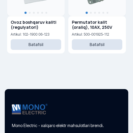
Ovoz boshqaruv kaliti
Permutator kalit
(regulyatori)
(oraliq), 10AX, 250V
Artikul: 102-1900 06-123
Artikul: 500-001925-112
Batafsil
Batafsil
Mono Electric - xalqaro elektr mahsulotlari brendi.