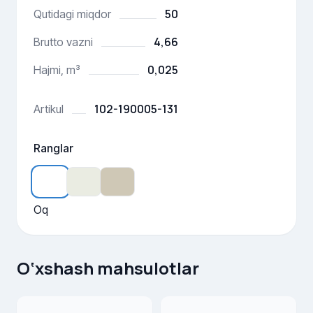
50
Qutidagi miqdor
4,66
Brutto vazni
0,025
Hajmi, m³
102-190005-131
Artikul
Ranglar
Oq
O‘xshash mahsulotlar