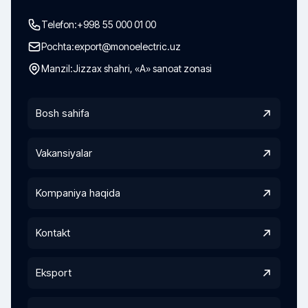
Telefon:
+998 55 000 01 00
Pochta:
export@monoelectric.uz
Manzil:
Jizzax shahri, «A» sanoat zonasi
Bosh sahifa
Vakansiyalar
Kompaniya haqida
Kontakt
Eksport