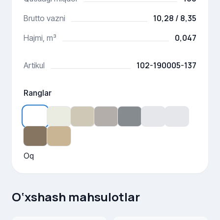
10,28 / 8,35
Brutto vazni
0,047
Hajmi, m³
102-190005-137
Artikul
Ranglar
Oq
O‘xshash mahsulotlar