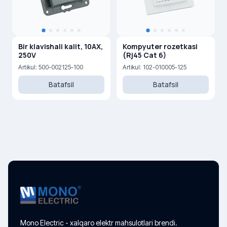
Bir klavishali kalit, 10AX,
Kompyuter rozetkasi
250V
(Rj45 Cat 6)
Artikul: 500-002125-100
Artikul: 102-010005-125
Batafsil
Batafsil
Mono Electric - xalqaro elektr mahsulotlari brendi.