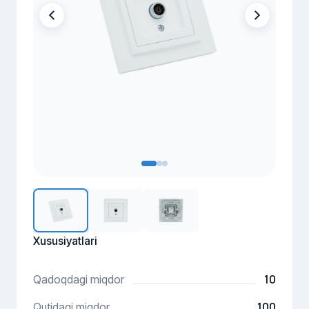
Xususiyatlari
10
Qadoqdagi miqdor
100
Qutidagi miqdor