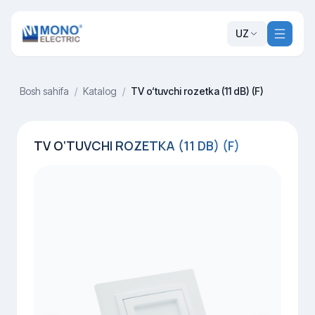
UZ
Bosh sahifa
/
Katalog
/
TV o‘tuvchi rozetka (11 dB) (F)
TV O‘TUVCHI ROZETKA (11 DB) (F)