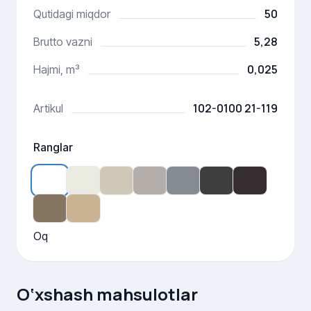
50
Qutidagi miqdor
5,28
Brutto vazni
0,025
Hajmi, m³
102-0100 21-119
Artikul
Ranglar
Oq
O‘xshash mahsulotlar