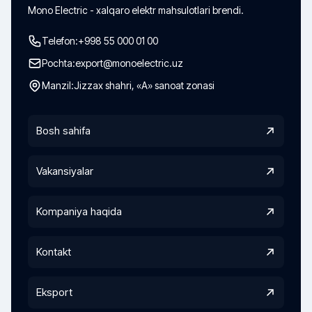
Mono Electric - xalqaro elektr mahsulotlari brendi.
Telefon:
+998 55 000 01 00
Pochta:
export@monoelectric.uz
Manzil:
Jizzax shahri, «A» sanoat zonasi
Bosh sahifa
Vakansiyalar
Kompaniya haqida
Kontakt
Eksport