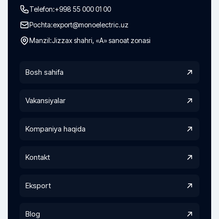
Telefon:
+998 55 000 01 00
Pochta:
export@monoelectric.uz
Manzil:
Jizzax shahri, «A» sanoat zonasi
Bosh sahifa
Vakansiyalar
Kompaniya haqida
Kontakt
Eksport
Blog