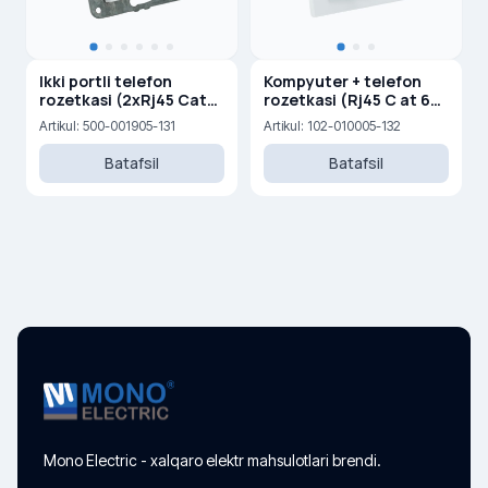
Ikki portli telefon
Kompyuter + telefon
rozetkasi (2xRj45 Cat
rozetkasi (Rj45 C at 6
3)
+Rj45 Cat 3 )
Artikul: 500-001905-131
Artikul: 102-010005-132
Batafsil
Batafsil
Mono Electric - xalqaro elektr mahsulotlari brendi.