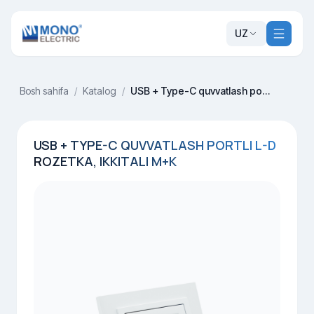
UZ
Bosh sahifa
/
Katalog
/
USB + Type-C quvvatlash portli L-D rozetka, ikkitali М+К
USB + TYPE-C QUVVATLASH PORTLI L-D
ROZETKA, IKKITALI М+К