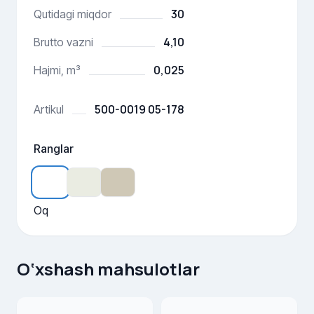
30
Qutidagi miqdor
4,10
Brutto vazni
0,025
Hajmi, m³
500-0019 05-178
Artikul
Ranglar
Oq
O‘xshash mahsulotlar