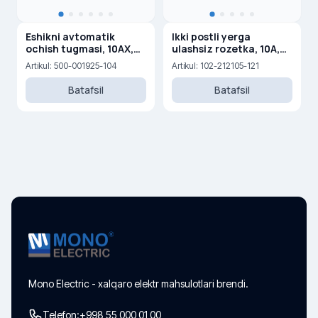
Eshikni avtomatik
Ikki postli yerga
ochish tugmasi, 10AX,
ulashsiz rozetka, 10A,
250V
250 V
Artikul: 500-001925-104
Artikul: 102-212105-121
Batafsil
Batafsil
Mono Electric - xalqaro elektr mahsulotlari brendi.
Telefon:
+998 55 000 01 00