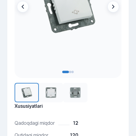
Xususiyatlari
12
Qadoqdagi miqdor
120
Qutidagi miqdor