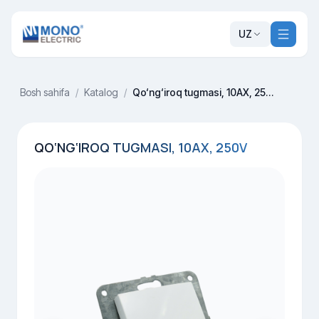
UZ
Bosh sahifa
/
Katalog
/
Qo‘ng‘iroq tugmasi, 10AX, 250V
QO‘NG‘IROQ TUGMASI, 10AX, 250V