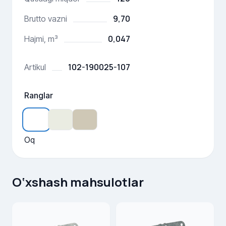
9,70
Brutto vazni
0,047
Hajmi, m³
102-190025-107
Artikul
Ranglar
Oq
O‘xshash mahsulotlar