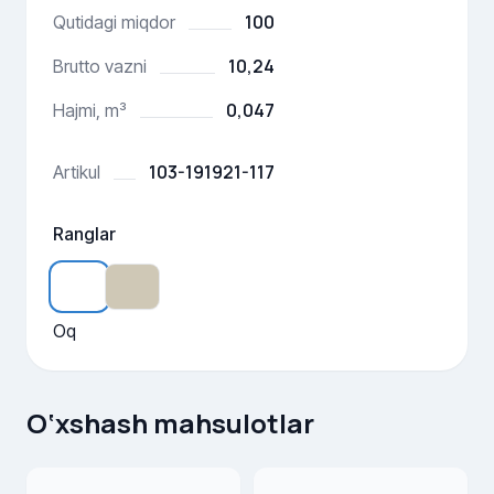
100
Qutidagi miqdor
10,24
Brutto vazni
0,047
Hajmi, m³
103-191921-117
Artikul
Ranglar
Oq
O‘xshash mahsulotlar