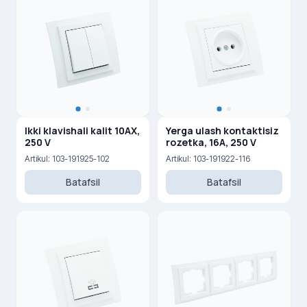
Ikki klavishali kalit 10AX,
Yerga ulash kontaktisiz
250 V
rozetka, 16A, 250 V
Artikul: 103-191925-102
Artikul: 103-191922-116
Batafsil
Batafsil