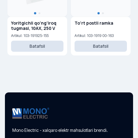
Yoritgichli qo‘ng‘iroq
To‘rt postli ramka
tugmasi, 10AX, 250 V
Artikul: 103-191925-155
Artikul: 103-1919 00-163
Batafsil
Batafsil
Mono Electric - xalqaro elektr mahsulotlari brendi.