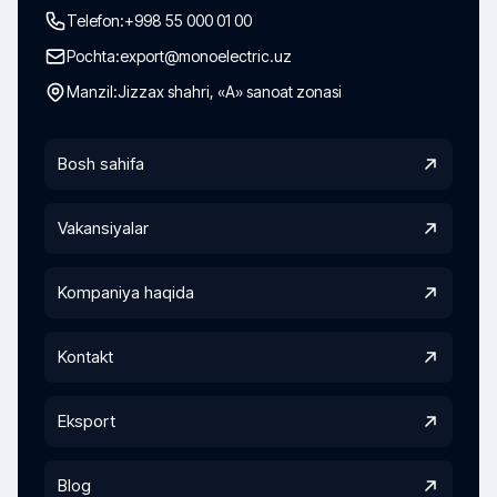
Telefon:
+998 55 000 01 00
Pochta:
export@monoelectric.uz
Manzil:
Jizzax shahri, «A» sanoat zonasi
Bosh sahifa
Vakansiyalar
Kompaniya haqida
Kontakt
Eksport
Blog