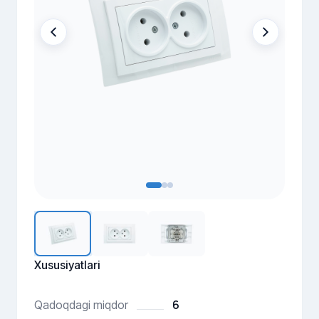
Xususiyatlari
6
Qadoqdagi miqdor