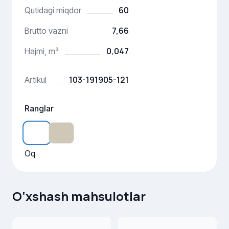
60
Qutidagi miqdor
7,66
Brutto vazni
0,047
Hajmi, m³
103-191905-121
Artikul
Ranglar
Oq
O‘xshash mahsulotlar