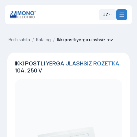
UZ
Bosh sahifa
/
Katalog
/
Ikki postli yerga ulashsiz rozetka 10A, 250 V
IKKI POSTLI YERGA ULASHSIZ ROZETKA
10A, 250 V