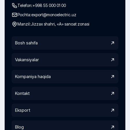
Telefon:
+998 55 000 01 00
Pochta:
export@monoelectric.uz
Manzil:
Jizzax shahri, «A» sanoat zonasi
Bosh sahifa
Vakansiyalar
Kompaniya haqida
Kontakt
Eksport
Blog