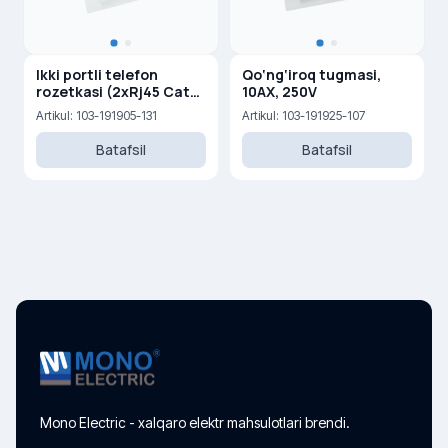
Ikki portli telefon
Qo‘ng‘iroq tugmasi,
rozetkasi (2xRj45 Cat
10AX, 250V
3)
Artikul: 103-191905-131
Artikul: 103-191925-107
Batafsil
Batafsil
Mono Electric - xalqaro elektr mahsulotlari brendi.