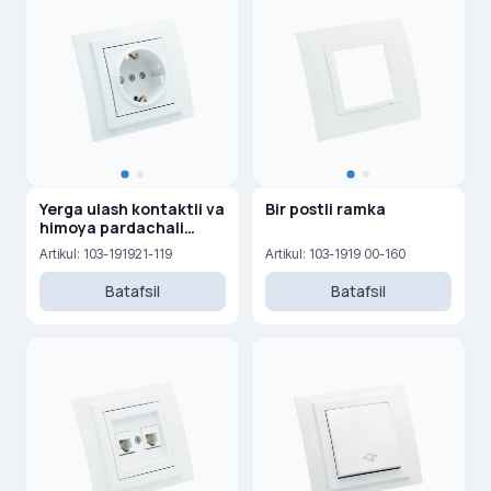
Yerga ulash kontaktli va
Bir postli ramka
himoya pardachali
rozetka, 16A, 250V
Artikul: 103-191921-119
Artikul: 103-1919 00-160
Batafsil
Batafsil