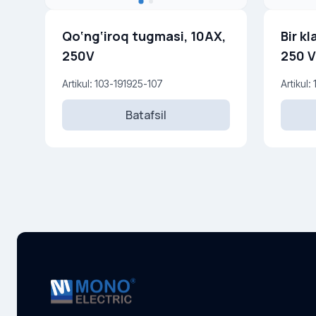
Qo‘ng‘iroq tugmasi, 10AX,
Bir kl
250V
250 V
Artikul: 103-191925-107
Artikul:
Batafsil