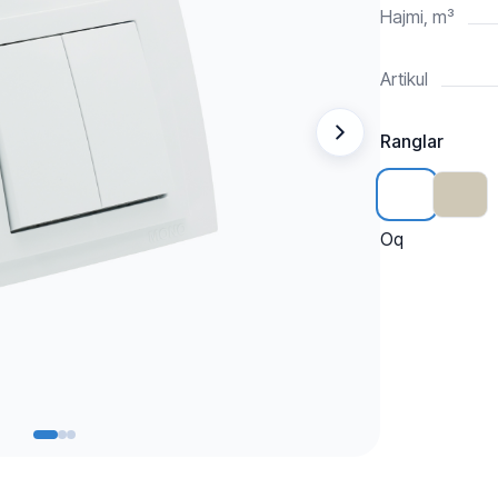
Hajmi, m³
Artikul
Ranglar
Oq