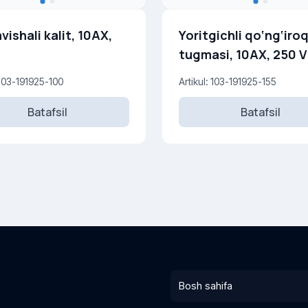
avishali kalit, 10AX,
Yoritgichli qo‘ng‘iro
tugmasi, 10AX, 250 V
 103-191925-100
Artikul: 103-191925-155
Batafsil
Batafsil
Bosh sahifa