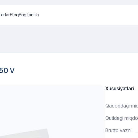
lerlar
Blog
Bog’lanish
50 V
Xususiyatlari
Qadoqdagi mi
Qutidagi miqdo
Brutto vazni