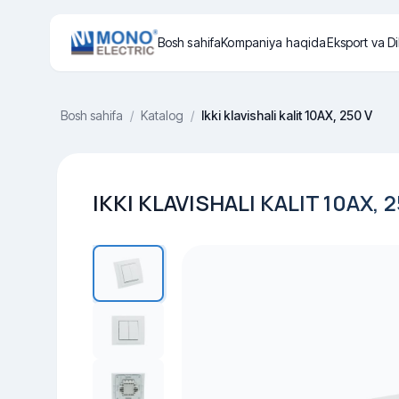
Bosh sahifa
Kompaniya haqida
Eksport va Di
Bosh sahifa
/
Katalog
/
Ikki klavishali kalit 10AX, 250 V
IKKI KLAVISHALI KALIT 10AX, 2