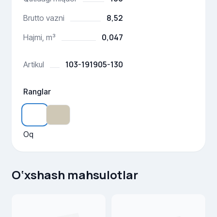
8,52
Brutto vazni
0,047
Hajmi, m³
103-191905-130
Artikul
Ranglar
Oq
O‘xshash mahsulotlar