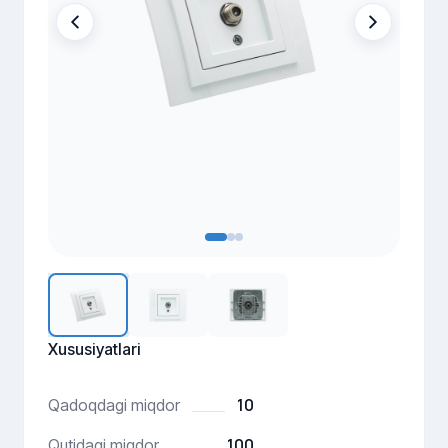
Xususiyatlari
10
Qadoqdagi miqdor
100
Qutidagi miqdor