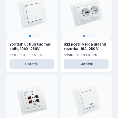
Yoritish uchun tugmali
Ikki postli yerga ulashli
kalit, 10AX, 250V
rozetka, 16A, 250 V
Artikul: 103-191925-105
Artikul: 103-191904-120
Batafsil
Batafsil