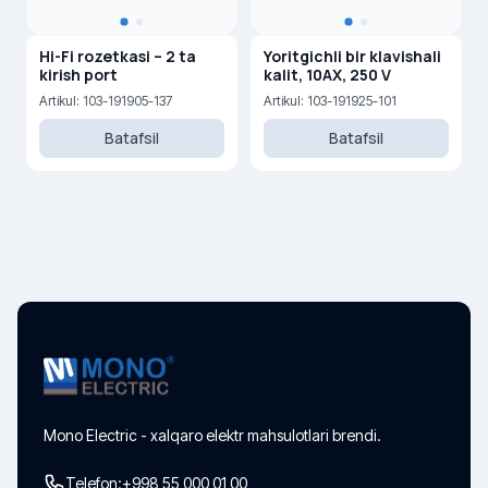
Hi-Fi rozetkasi – 2 ta
Yoritgichli bir klavishali
kirish port
kalit, 10AX, 250 V
Artikul: 103-191905-137
Artikul: 103-191925-101
Batafsil
Batafsil
Mono Electric - xalqaro elektr mahsulotlari brendi.
Telefon:
+998 55 000 01 00