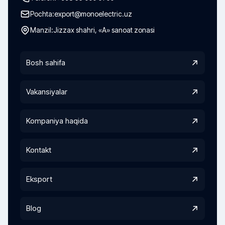
Pochta:
export@monoelectric.uz
Manzil:
Jizzax shahri, «A» sanoat zonasi
Bosh sahifa
Vakansiyalar
Kompaniya haqida
Kontakt
Eksport
Blog