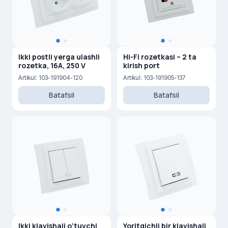
Ikki postli yerga ulashli
Hi-Fi rozetkasi – 2 ta
rozetka, 16A, 250 V
kirish port
Artikul: 103-191904-120
Artikul: 103-191905-137
Batafsil
Batafsil
Ikki klavishali o‘tuvchi
Yoritgichli bir klavishali