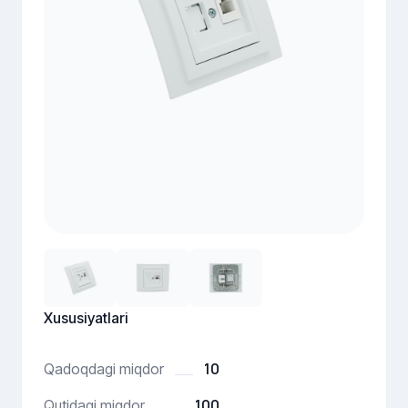
Xususiyatlari
10
Qadoqdagi miqdor
100
Qutidagi miqdor