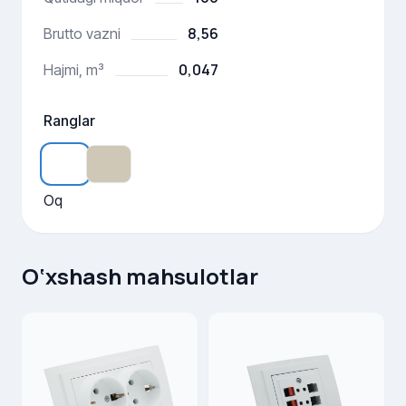
8,56
Brutto vazni
0,047
Hajmi, m³
Ranglar
Oq
O‘xshash mahsulotlar