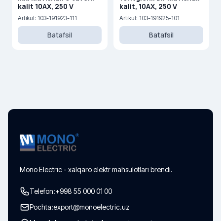
kalit 10AX, 250 V
kalit, 10AX, 250 V
Artikul: 103-191923-111
Artikul: 103-191925-101
Batafsil
Batafsil
Mono Electric - xalqaro elektr mahsulotlari brendi.
Telefon:
+998 55 000 01 00
Pochta:
export@monoelectric.uz