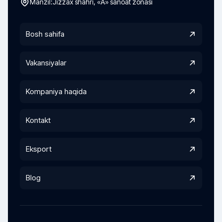
Manzil:
Jizzax shahri, «A» sanoat zonasi
Bosh sahifa
Vakansiyalar
Kompaniya haqida
Kontakt
Eksport
Blog