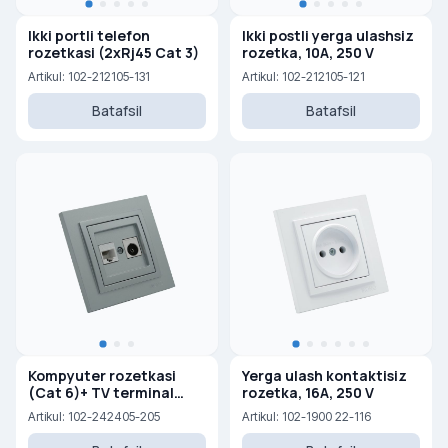
Ikki portli telefon
Ikki postli yerga ulashsiz
rozetkasi (2xRj45 Cat 3)
rozetka, 10A, 250 V
Artikul: 102-212105-131
Artikul: 102-212105-121
Batafsil
Batafsil
Kompyuter rozetkasi
Yerga ulash kontaktisiz
(Cat 6)+ TV terminal
rozetka, 16A, 250 V
rozetkasi (0,5 dB) (F)
Artikul: 102-242405-205
Artikul: 102-1900 22-116