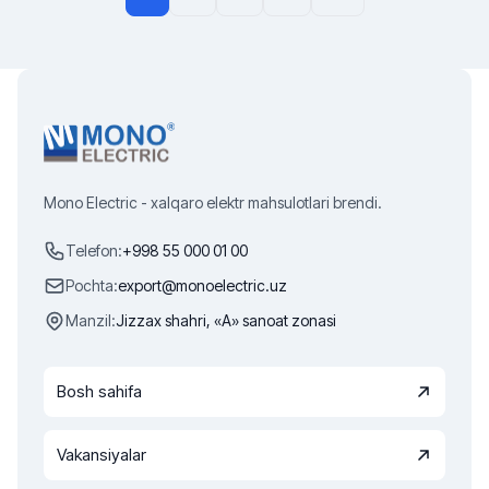
Mono Electric - xalqaro elektr mahsulotlari brendi.
Telefon:
+998 55 000 01 00
Pochta:
export@monoelectric.uz
Manzil:
Jizzax shahri, «A» sanoat zonasi
Bosh sahifa
Vakansiyalar