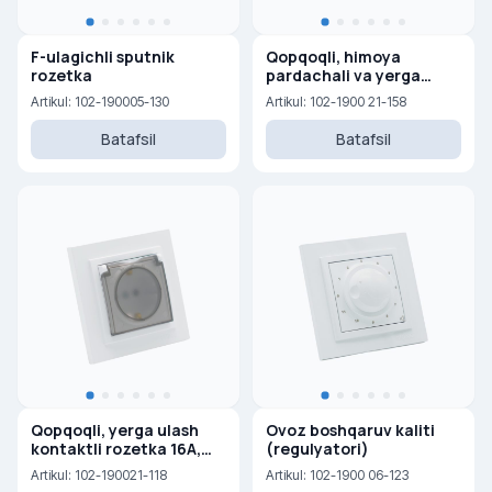
F-ulagichli sputnik
Qopqoqli, himoya
rozetka
pardachali va yerga
ulash kontaktli rozetka
Artikul: 102-190005-130
Artikul: 102-1900 21-158
16A, 250 V
Batafsil
Batafsil
Qopqoqli, yerga ulash
Ovoz boshqaruv kaliti
kontaktli rozetka 16A,
(regulyatori)
250 V
Artikul: 102-190021-118
Artikul: 102-1900 06-123