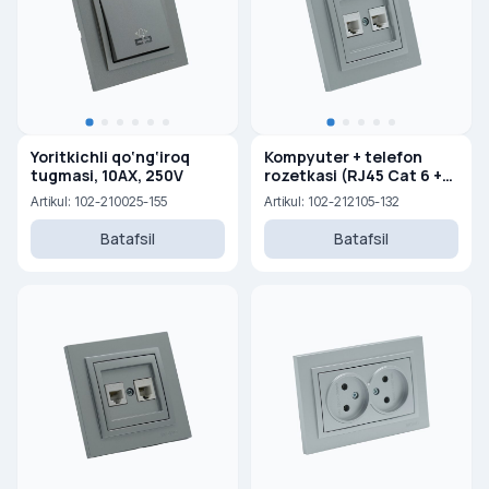
Yoritkichli qo‘ng‘iroq
Kompyuter + telefon
tugmasi, 10AX, 250V
rozetkasi (RJ45 Cat 6 +
RJ45 Cat 3)
Artikul: 102-210025-155
Artikul: 102-212105-132
Batafsil
Batafsil