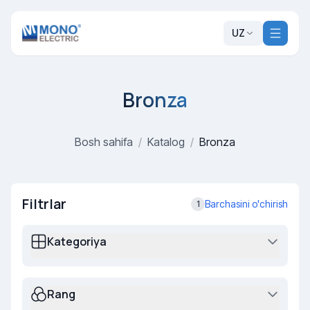
UZ
Bronza
Bosh sahifa
/
Katalog
/
Bronza
Filtrlar
Barchasini o'chirish
1
Kategoriya
Rang