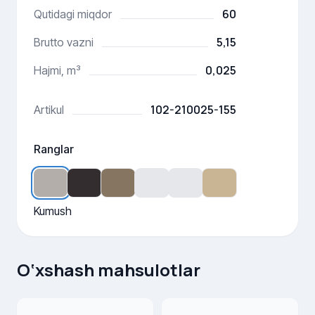
60
Qutidagi miqdor
5,15
Brutto vazni
0,025
Hajmi, m³
102-210025-155
Artikul
Ranglar
Kumush
O‘xshash mahsulotlar