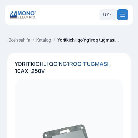
UZ
Bosh sahifa
/
Katalog
/
Yoritkichli qo‘ng‘iroq tugmasi, 10AX, 250V
YORITKICHLI QO‘NG‘IROQ TUGMASI,
10AX, 250V