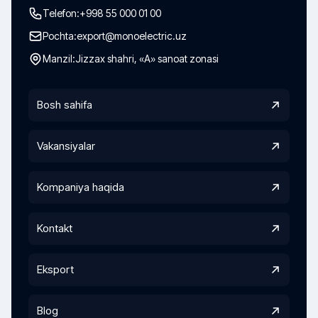
Telefon:
+998 55 000 01 00
Pochta:
export@monoelectric.uz
Manzil:
Jizzax shahri, «A» sanoat zonasi
Bosh sahifa
Vakansiyalar
Kompaniya haqida
Kontakt
Eksport
Blog