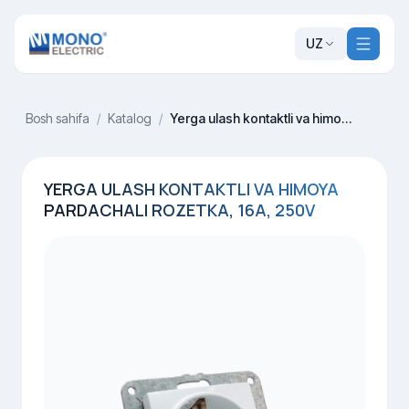
UZ
Bosh sahifa
/
Katalog
/
Yerga ulash kontaktli va himoya pardachali rozetka, 16A, 250V
YERGA ULASH KONTAKTLI VA HIMOYA
PARDACHALI ROZETKA, 16A, 250V