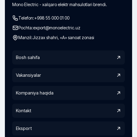
Mono Electric - xalqaro elektr mahsulotlari brendi.
Telefon:
+998 55 000 01 00
Pochta:
export@monoelectric.uz
Manzil:
Jizzax shahri, «A» sanoat zonasi
Bosh sahifa
Vakansiyalar
Kompaniya haqida
Kontakt
Eksport