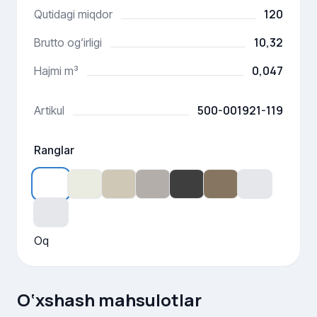
120
Qutidagi miqdor
10,32
Brutto og‘irligi
0,047
Hajmi m³
500-001921-119
Artikul
Ranglar
Oq
O‘xshash mahsulotlar