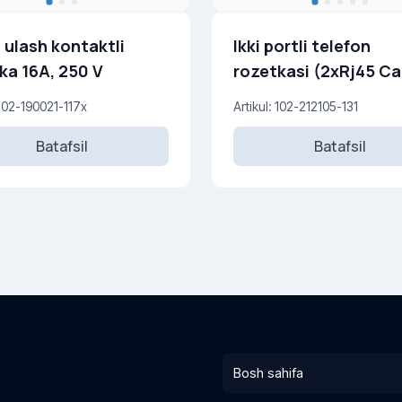
 ulash kontaktli
Ikki portli telefon
ka 16A, 250 V
rozetkasi (2xRj45 Ca
 102-190021-117x
Artikul: 102-212105-131
Batafsil
Batafsil
Bosh sahifa