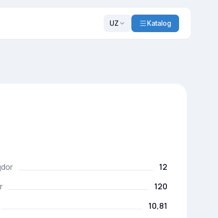
UZ
Katalog
12
qdor
120
r
10,81