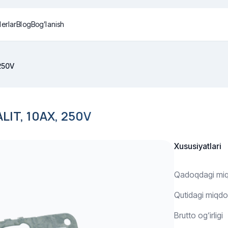
lerlar
Blog
Bog’lanish
 250V
IT, 10AX, 250V
Xususiyatlari
Qadoqdagi mi
Qutidagi miqdo
Brutto og‘irligi