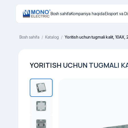
Bosh sahifa
Kompaniya haqida
Eksport va Di
Bosh sahifa
/
Katalog
/
Yoritish uchun tugmali kalit, 10AX,
YORITISH UCHUN TUGMALI KAL