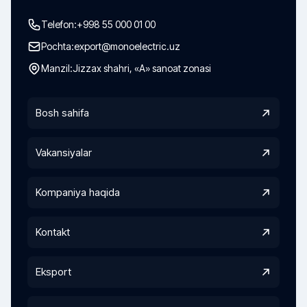
Telefon:
+998 55 000 01 00
Pochta:
export@monoelectric.uz
Manzil:
Jizzax shahri, «A» sanoat zonasi
Bosh sahifa
Vakansiyalar
Kompaniya haqida
Kontakt
Eksport