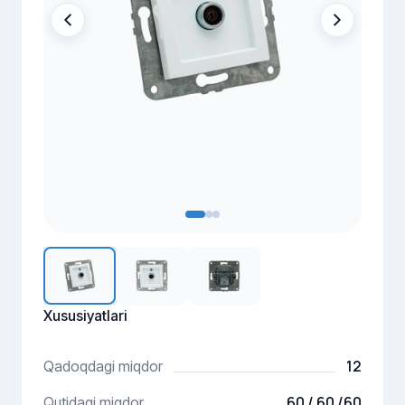
Xususiyatlari
12
Qadoqdagi miqdor
60 / 60 /60
Qutidagi miqdor