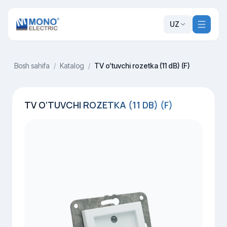
UZ
Bosh sahifa
/
Katalog
/
TV o‘tuvchi rozetka (11 dB) (F)
TV O‘TUVCHI ROZETKA (11 DB) (F)