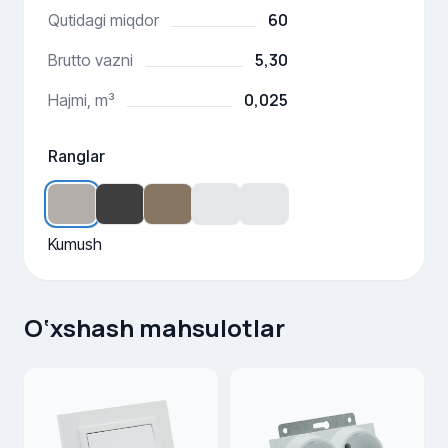
60
Qutidagi miqdor
5,30
Brutto vazni
0,025
Hajmi, m³
Ranglar
Kumush
O‘xshash mahsulotlar