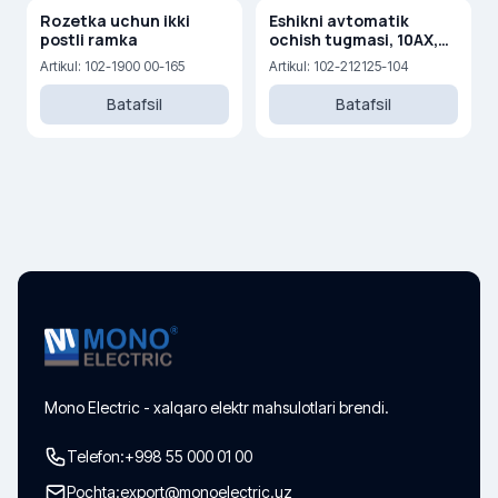
Rozetka uchun ikki
Eshikni avtomatik
postli ramka
ochish tugmasi, 10AX,
250V
Artikul: 102-1900 00-165
Artikul: 102-212125-104
Batafsil
Batafsil
Mono Electric - xalqaro elektr mahsulotlari brendi.
Telefon:
+998 55 000 01 00
Pochta:
export@monoelectric.uz