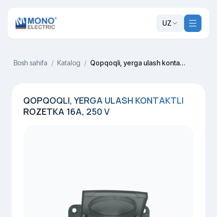
UZ
Bosh sahifa
/
Katalog
/
Qopqoqli, yerga ulash kontaktli rozetka 16A, 250 V
QOPQOQLI, YERGA ULASH KONTAKTLI
ROZETKA 16A, 250 V