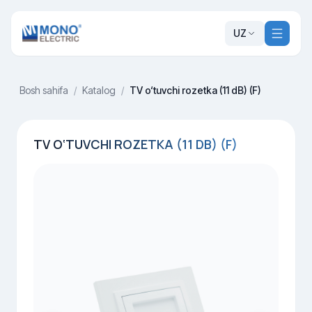
UZ
Bosh sahifa
/
Katalog
/
TV o‘tuvchi rozetka (11 dB) (F)
TV O‘TUVCHI ROZETKA (11 DB) (F)