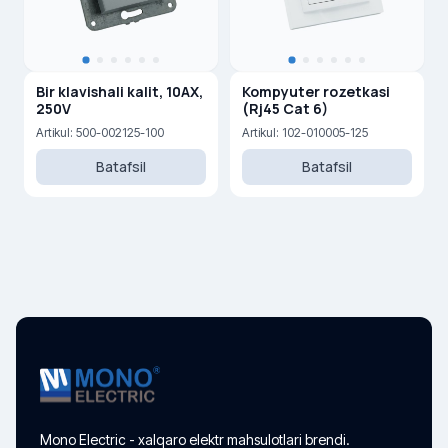
Bir klavishali kalit, 10AX,
Kompyuter rozetkasi
250V
(Rj45 Cat 6)
Artikul: 500-002125-100
Artikul: 102-010005-125
Batafsil
Batafsil
Mono Electric - xalqaro elektr mahsulotlari brendi.