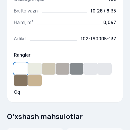
10,28 / 8,35
Brutto vazni
0,047
Hajmi, m³
102-190005-137
Artikul
Ranglar
Oq
O‘xshash mahsulotlar