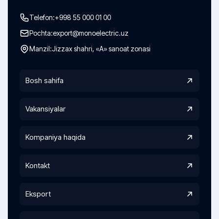
Telefon:
+998 55 000 01 00
Pochta:
export@monoelectric.uz
Manzil:
Jizzax shahri, «A» sanoat zonasi
Bosh sahifa
Vakansiyalar
Kompaniya haqida
Kontakt
Eksport