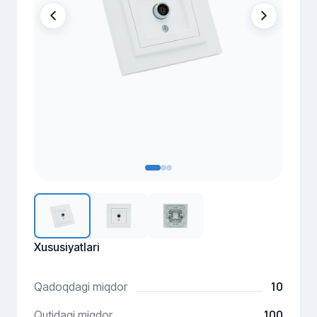
Xususiyatlari
10
Qadoqdagi miqdor
100
Qutidagi miqdor