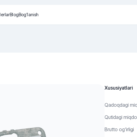
lerlar
Blog
Bog’lanish
Xususiyatlari
Qadoqdagi mi
Qutidagi miqdo
Brutto og‘irligi