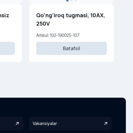
hsiz
Qo‘ng‘iroq tugmasi, 10AX,
250V
Artikul: 102-190025-107
Batafsil
Vakansiyalar