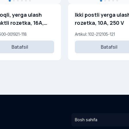
qli, yerga ulash
Ikki postli yerga ulas
ktli rozetka, 16A,
rozetka, 10A, 250 V
 500-001921-118
Artikul: 102-212105-121
Batafsil
Batafsil
Bosh sahifa