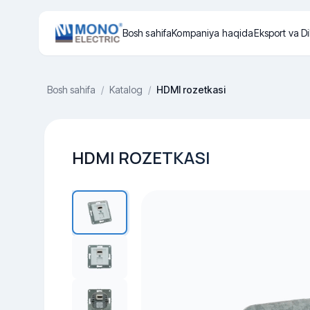
Bosh sahifa
Kompaniya haqida
Eksport va Di
Bosh sahifa
/
Katalog
/
HDMI rozetkasi
HDMI ROZETKASI