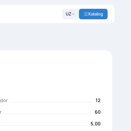
UZ
Katalog
12
qdor
60
r
5,00