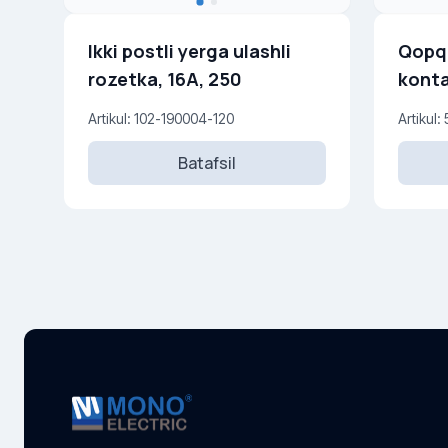
Ikki postli yerga ulashli
Qopqo
rozetka, 16A, 250
konta
250 V
Artikul: 102-190004-120
Artikul:
Batafsil