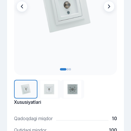
Xususiyatlari
10
Qadoqdagi miqdor
100
Qutidagi miqdor