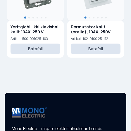
Yoritgichli ikki klavishali
Permutator kalit
kalit 10AX, 250 V
(oraliq), 10AX, 250V
Artikul: 500-001925-103
Artikul: 102-0100 25-112
Batafsil
Batafsil
Mono Electric - xalqaro elektr mahsulotlari brendi.