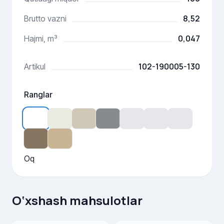
8,52
Brutto vazni
0,047
Hajmi, m³
102-190005-130
Artikul
Ranglar
Oq
O‘xshash mahsulotlar