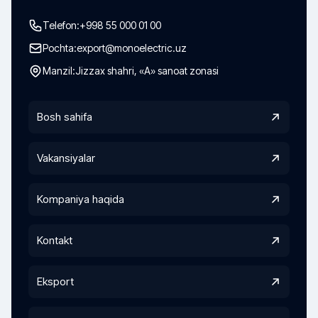
Telefon:
+998 55 000 01 00
Pochta:
export@monoelectric.uz
Manzil:
Jizzax shahri, «A» sanoat zonasi
Bosh sahifa
Vakansiyalar
Kompaniya haqida
Kontakt
Eksport