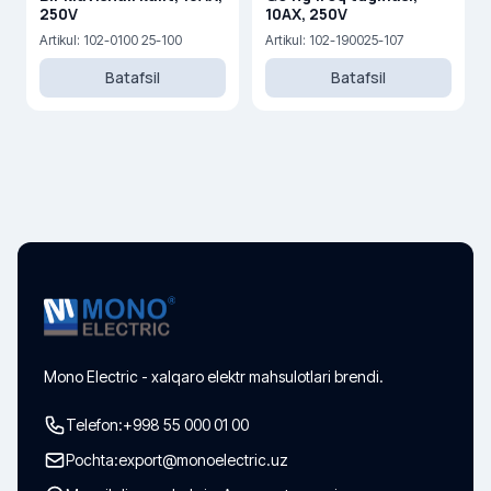
250V
10AX, 250V
Artikul: 102-0100 25-100
Artikul: 102-190025-107
Batafsil
Batafsil
Mono Electric - xalqaro elektr mahsulotlari brendi.
Telefon:
+998 55 000 01 00
Pochta:
export@monoelectric.uz