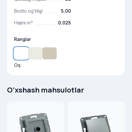
5,00
Brutto og‘irligi
0,025
Hajmi m³
Ranglar
Oq
O‘xshash mahsulotlar