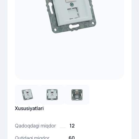
Xususiyatlari
12
Qadoqdagi miqdor
60
Qutidagi miqdor