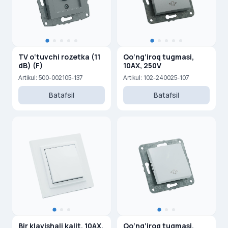
TV o‘tuvchi rozetka (11
Qo‘ng‘iroq tugmasi,
dB) (F)
10AX, 250V
Artikul: 500-002105-137
Artikul: 102-240025-107
Batafsil
Batafsil
Bir klavishali kalit, 10AX,
Qo‘ng‘iroq tugmasi,