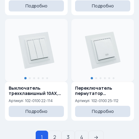
Подробно
Подробно
Выключатель
Переключатель
трехклавишный 10AX,
пермутатор
250 V
(перекрестный) 10AX,
Артикул: 102-0100 22-114
Артикул: 102-0100 25-112
250 V
Подробно
Подробно
1
2
3
4
→