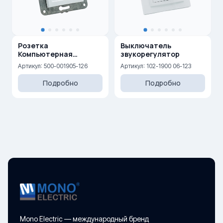
Розетка
Выключатель
Компьютерная
звукорегулятор
двойная (2xRj45 Cat 6)
Артикул: 500-001905-126
Артикул: 102-1900 06-123
Подробно
Подробно
Mono Electric — международный бренд