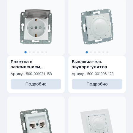
Розетка с
Выключатель
заземлением,
звукорегулятор
крышкой и защитными
Артикул: 500-001921-158
Артикул: 500-001906-123
шторками 16A, 250 V
Подробно
Подробно