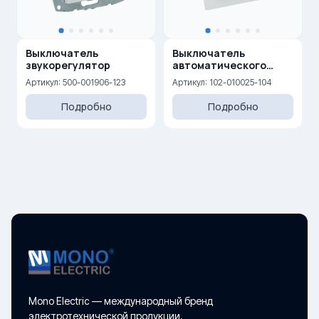
Выключатель
Выключатель
звукорегулятор
автоматического
открывания двери
Артикул: 500-001906-123
Артикул: 102-010025-104
10AX, 250 V
Подробно
Подробно
Mono Electric — международный бренд
электротехнической продукции.