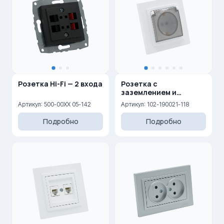
Розетка Hi-Fi — 2 входа
Розетка с
заземлением и
крышкой 16A, 250 V
Артикул: 500-00XX 05-142
Артикул: 102-190021-118
Подробно
Подробно