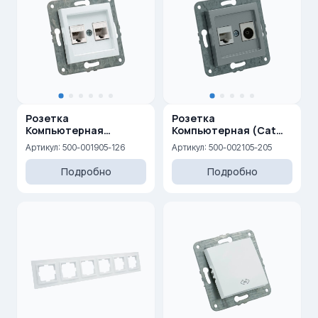
Розетка
Розетка
Компьютерная
Компьютерная (Cat
двойная (2xRj45 Cat 6)
6)+ ТВ — Концевая (0,5
Артикул: 500-001905-126
Артикул: 500-002105-205
dB) (F)
Подробно
Подробно