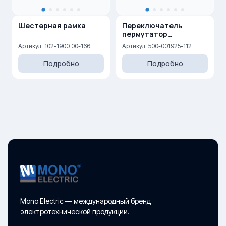
Шестерная рамка
Переключатель
пермутатор
(перекрестный) 10AX,
Артикул: 102-1900 00-166
Артикул: 500-001925-112
250 V
Подробно
Подробно
Mono Electric — международный бренд
электротехнической продукции.