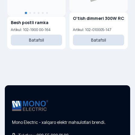
O‘tish dimmeri 300W RC
Besh postli ramka
Artikul: 102-1900 00-164
Artikul: 102-010005-147
Batafsil
Batafsil
Mono Electric - xalqaro elektr mahsulotlari brendi.