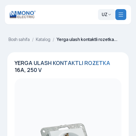
UZ
Bosh sahifa
/
Katalog
/
Yerga ulash kontaktli rozetka 16A, 250 V
YERGA ULASH KONTAKTLI ROZETKA
16A, 250 V