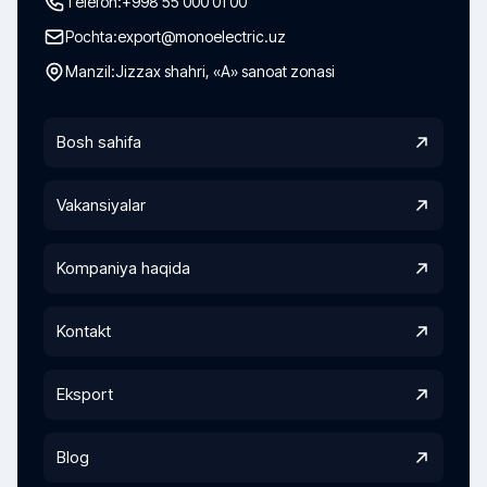
Telefon:
+998 55 000 01 00
Pochta:
export@monoelectric.uz
Manzil:
Jizzax shahri, «A» sanoat zonasi
Bosh sahifa
Vakansiyalar
Kompaniya haqida
Kontakt
Eksport
Blog