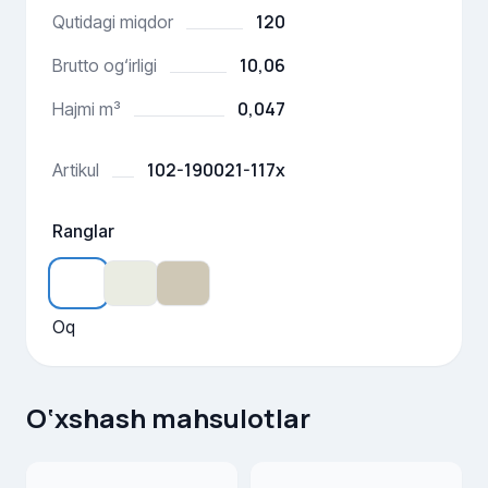
120
Qutidagi miqdor
10,06
Brutto og‘irligi
0,047
Hajmi m³
102-190021-117x
Artikul
Ranglar
Oq
O‘xshash mahsulotlar