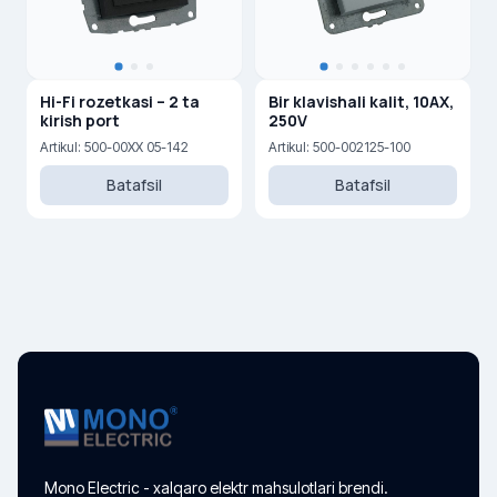
Hi-Fi rozetkasi – 2 ta
Bir klavishali kalit, 10AX,
kirish port
250V
Artikul: 500-00XX 05-142
Artikul: 500-002125-100
Batafsil
Batafsil
Mono Electric - xalqaro elektr mahsulotlari brendi.