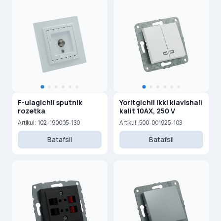
F-ulagichli sputnik
Yoritgichli ikki klavishali
rozetka
kalit 10AX, 250 V
Artikul: 102-190005-130
Artikul: 500-001925-103
Batafsil
Batafsil