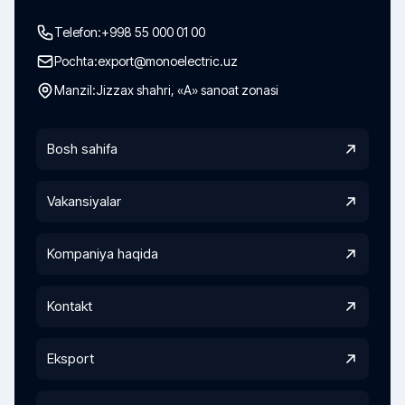
Telefon:
+998 55 000 01 00
Pochta:
export@monoelectric.uz
Manzil:
Jizzax shahri, «A» sanoat zonasi
Bosh sahifa
Vakansiyalar
Kompaniya haqida
Kontakt
Eksport