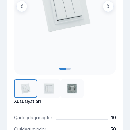
Xususiyatlari
10
Qadoqdagi miqdor
50
Qutidagi miqdor