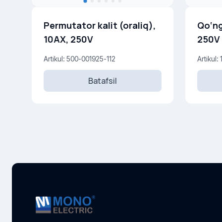
Permutator kalit (oraliq),
Qo‘ng
10AX, 250V
250V
Artikul: 500-001925-112
Artikul
Batafsil