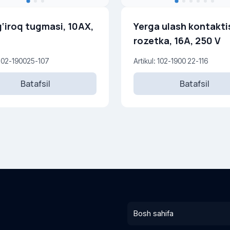
‘iroq tugmasi, 10AX,
Yerga ulash kontakti
rozetka, 16A, 250 V
: 102-190025-107
Artikul: 102-1900 22-116
Batafsil
Batafsil
Bosh sahifa