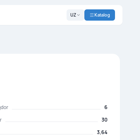
UZ
Katalog
6
qdor
30
r
3,64