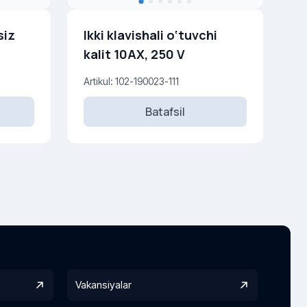
siz
Ikki klavishali o‘tuvchi
kalit 10AX, 250 V
Artikul: 102-190023-111
Batafsil
Vakansiyalar