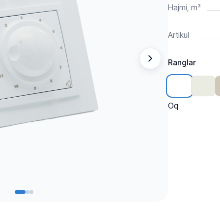
Hajmi, m³
Artikul
Ranglar
Oq