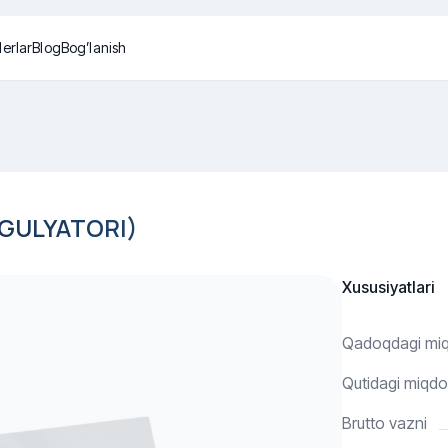
lerlar
Blog
Bog’lanish
)
EGULYATORI)
Xususiyatlari
Qadoqdagi mi
Qutidagi miqdo
Brutto vazni