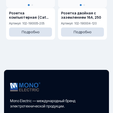
Розетка
Розетка двойная с
компьютерная (Cat
заземлением 16A, 250
6)+ ТВ — Концевая (0,5
Артикул: 102-190005-205
Артикул: 102-190004-120
dB) (F)
Подробно
Подробно
Mono Electric — международный бренд
электротехнической продукции.