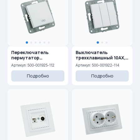
Переключатель
Выключатель
пермутатор
трехклавишный 10AX,
(перекрестный) 10AX,
250 V
Артикул: 500-001925-112
Артикул: 500-001922-114
250 V
Подробно
Подробно