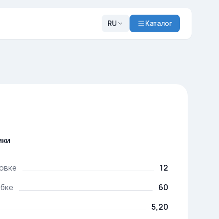
RU
Каталог
ики
12
ковке
60
обке
5,20