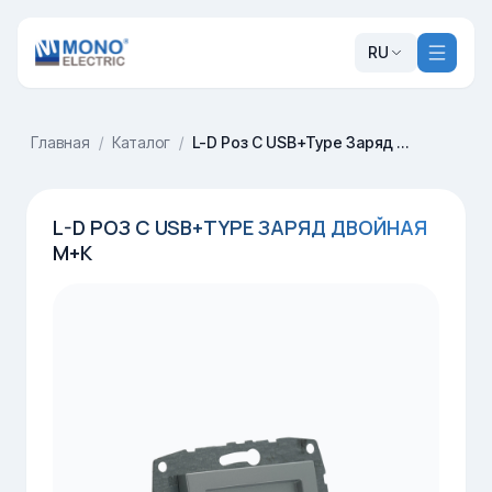
RU
Главная
/
Каталог
/
L-D Роз С USB+Type Заряд Двойная М+К
L-D РОЗ С USB+TYPE ЗАРЯД ДВОЙНАЯ
М+К