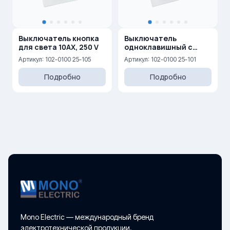
Выключатель кнопка
Выключатель
для света 10AX, 250 V
одноклавишный с
подсветкой 10AX, 250 V
Артикул: 102-0100 25-105
Артикул: 102-0100 25-101
Подробно
Подробно
Mono Electric — международный бренд
электротехнической продукции.