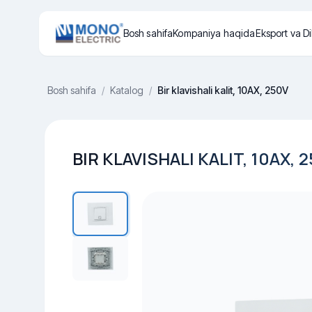
Bosh sahifa
Kompaniya haqida
Eksport va Di
Bosh sahifa
/
Katalog
/
Bir klavishali kalit, 10AX, 250V
BIR KLAVISHALI KALIT, 10AX, 