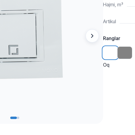
Hajmi, m³
Artikul
Ranglar
Oq