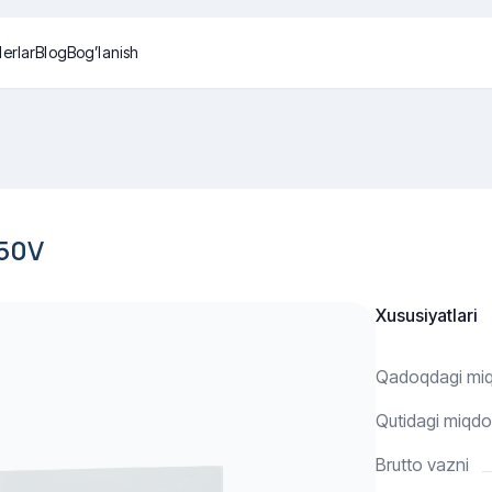
lerlar
Blog
Bog’lanish
250V
Xususiyatlari
Qadoqdagi mi
Qutidagi miqdo
Brutto vazni