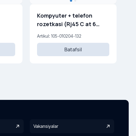
Kompyuter + telefon
rozetkasi (Rj45 C at 6
+Rj45 Cat 3 )
Artikul: 105-010204-132
Batafsil
Vakansiyalar