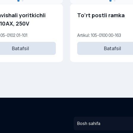
avishali yoritkichli
To‘rt postli ramka
, 10AX, 250V
 105-0102 01-101
Artikul: 105-0100 00-163
Batafsil
Batafsil
Bosh sahifa