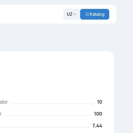
UZ
Katalog
10
qdor
100
r
7,44