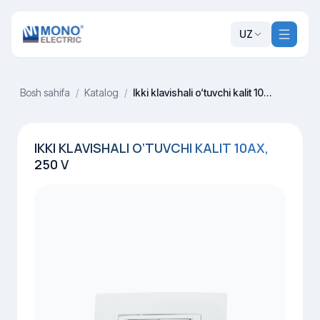
UZ
Bosh sahifa
/
Katalog
/
Ikki klavishali o‘tuvchi kalit 10AX, 250 V
IKKI KLAVISHALI O‘TUVCHI KALIT 10AX,
250 V