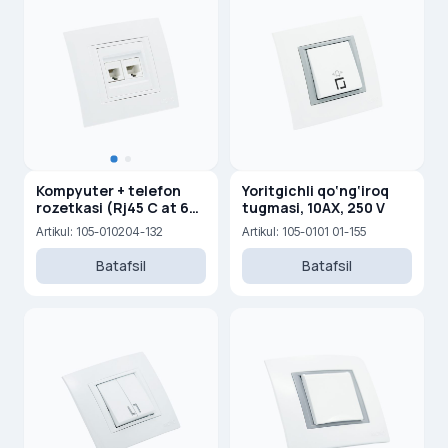
Kompyuter + telefon
Yoritgichli qo‘ng‘iroq
rozetkasi (Rj45 C at 6
tugmasi, 10AX, 250 V
+Rj45 Cat 3 )
Artikul: 105-010204-132
Artikul: 105-0101 01-155
Batafsil
Batafsil