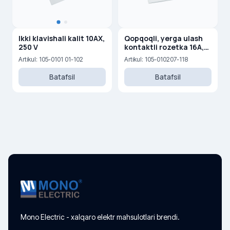
Ikki klavishali kalit 10AX,
Qopqoqli, yerga ulash
250 V
kontaktli rozetka 16A,
250 V
Artikul: 105-0101 01-102
Artikul: 105-010207-118
Batafsil
Batafsil
Mono Electric - xalqaro elektr mahsulotlari brendi.