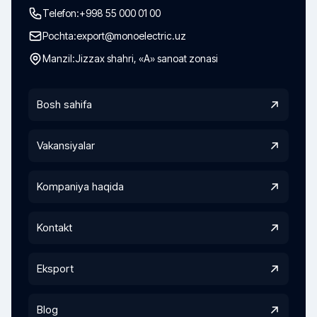
Telefon:
+998 55 000 01 00
Pochta:
export@monoelectric.uz
Manzil:
Jizzax shahri, «A» sanoat zonasi
Bosh sahifa
Vakansiyalar
Kompaniya haqida
Kontakt
Eksport
Blog