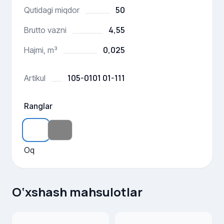
50
Qutidagi miqdor
4,55
Brutto vazni
0,025
Hajmi, m³
105-0101 01-111
Artikul
Ranglar
Oq
O‘xshash mahsulotlar