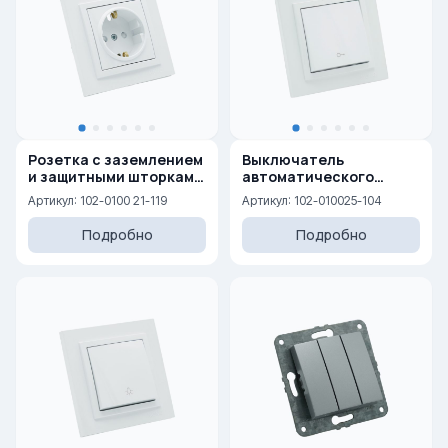
Розетка с заземлением
Выключатель
и защитными шторками
автоматического
16A, 250 V
открывания двери 10AX,
Артикул: 102-0100 21-119
Артикул: 102-010025-104
250 V
Подробно
Подробно