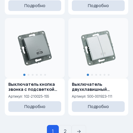
Подробно
Подробно
Выключатель кнопка
Выключатель
звонка с подсветкой
двухклавишный
10AX, 250 V
проходной 10AX, 250 V
Артикул: 102-210025-155
Артикул: 500-001923-111
Подробно
Подробно
1
2
→