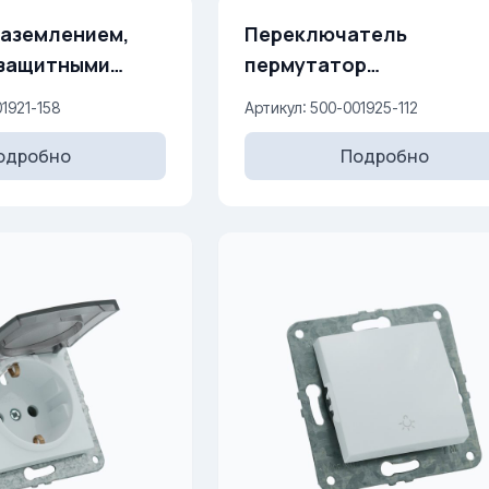
заземлением,
Переключатель
 защитными
пермутатор
6A, 250 V
(перекрестный) 10AX, 2
01921-158
Артикул: 500-001925-112
V
одробно
Подробно