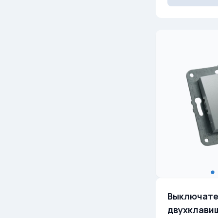
Выключате
двухклавиш