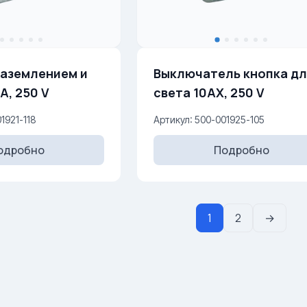
заземлением и
Выключатель кнопка д
A, 250 V
света 10AX, 250 V
1921-118
Артикул: 500-001925-105
одробно
Подробно
1
2
→