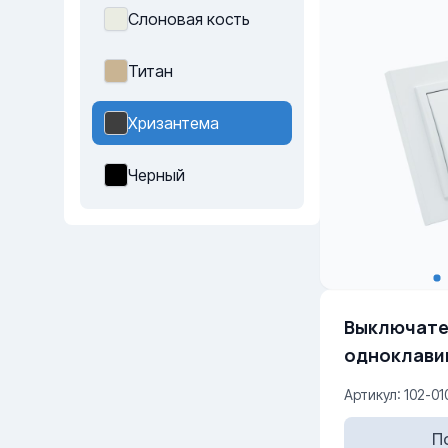
Слоновая кость
Титан
Хризантема
Черный
Выключате
одноклави
подсветкой
Артикул: 102-01
П