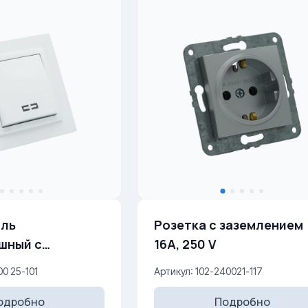
ль
Розетка с заземлением
шный с
16A, 250 V
 10AX, 250 V
00 25-101
Артикул: 102-240021-117
одробно
Подробно