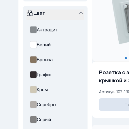
Цвет
Антрацит
Белый
Бронза
Розетка с 
Графит
крышкой и защитными
ш
Крем
Артикул: 102-19
П
Серебро
Серый