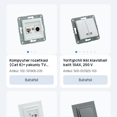
Kompyuter rozetkasi
Yoritgichli ikki klavishali
(Cat 6)+ yakuniy TV
kalit 10AX, 250 V
rozetka (0,5 dB) (F)
Artikul: 102-191905-205
Artikul: 500-001925-103
Batafsil
Batafsil