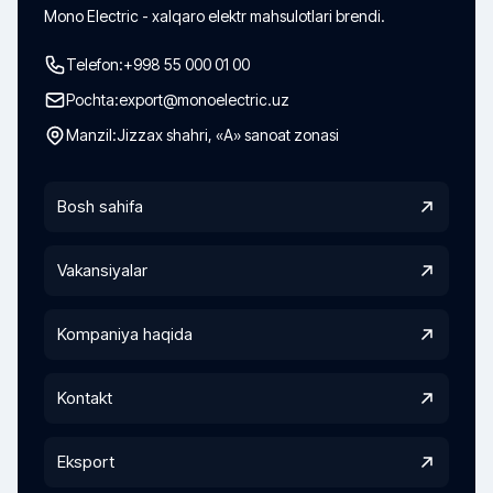
Mono Electric - xalqaro elektr mahsulotlari brendi.
Telefon:
+998 55 000 01 00
Pochta:
export@monoelectric.uz
Manzil:
Jizzax shahri, «A» sanoat zonasi
Bosh sahifa
Vakansiyalar
Kompaniya haqida
Kontakt
Eksport