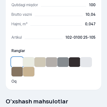
100
Qutidagi miqdor
10,04
Brutto vazni
0,047
Hajmi, m³
102-0100 25-105
Artikul
Ranglar
Oq
O‘xshash mahsulotlar