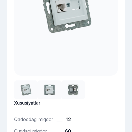
Xususiyatlari
12
Qadoqdagi miqdor
60
Qutidagi miqdor