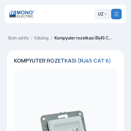
UZ
Bosh sahifa
/
Katalog
/
Kompyuter rozetkasi (Rj45 Cat 6)
KOMPYUTER ROZETKASI (RJ45 CAT 6)