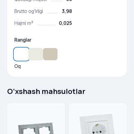
3,98
Brutto og‘irligi
0,025
Hajmi m³
Ranglar
Oq
O‘xshash mahsulotlar