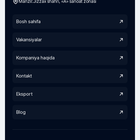
Manzil:
Jizzax shahri, «A» sanoat zonasi
Bosh sahifa
Vakansiyalar
Kompaniya haqida
Kontakt
Eksport
Blog