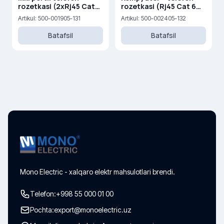
rozetkasi (2xRj45 Cat
rozetkasi (Rj45 Cat 6
3)
+Rj45 Cat 3 )
Artikul: 500-001905-131
Artikul: 500-002405-132
Batafsil
Batafsil
Mono Electric - xalqaro elektr mahsulotlari brendi.
Telefon:
+998 55 000 01 00
Pochta:
export@monoelectric.uz