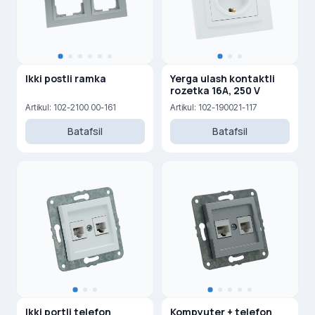
Ikki postli ramka
Yerga ulash kontaktli
rozetka 16A, 250 V
Artikul: 102-2100 00-161
Artikul: 102-190021-117
Batafsil
Batafsil
Ikki portli telefon
Kompyuter + telefon