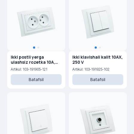
Ikki postli yerga
Ikki klavishali kalit 10AX,
ulashsiz rozetka 10A,
250 V
250 V
Artikul: 103-191905-121
Artikul: 103-191925-102
Batafsil
Batafsil