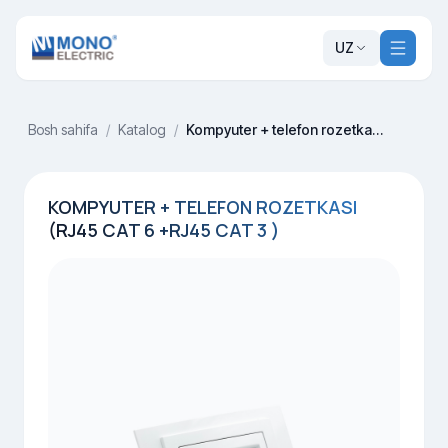
UZ
Bosh sahifa
/
Katalog
/
Kompyuter + telefon rozetkasi (Rj45 Cat 6 +Rj45 Cat 3 )
KOMPYUTER + TELEFON ROZETKASI
(RJ45 CAT 6 +RJ45 CAT 3 )