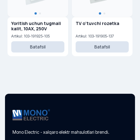
Yoritish uchun tugmali
TV o‘tuvchi rozetka
kalit, 10AX, 250V
Artikul: 103-191925-105
Artikul: 103-191905-137
Batafsil
Batafsil
Mono Electric - xalqaro elektr mahsulotlari brendi.