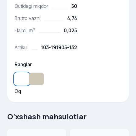
50
Qutidagi miqdor
4,74
Brutto vazni
0,025
Hajmi, m³
103-191905-132
Artikul
Ranglar
Oq
O‘xshash mahsulotlar