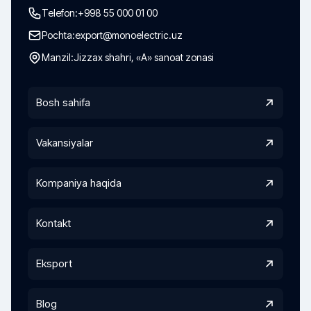
Telefon:
+998 55 000 01 00
Pochta:
export@monoelectric.uz
Manzil:
Jizzax shahri, «A» sanoat zonasi
Bosh sahifa
Vakansiyalar
Kompaniya haqida
Kontakt
Eksport
Blog