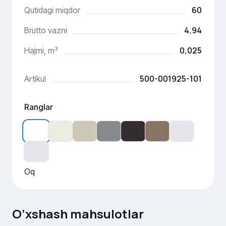
60
Qutidagi miqdor
4,94
Brutto vazni
0,025
Hajmi, m³
500-001925-101
Artikul
Ranglar
Oq
O‘xshash mahsulotlar