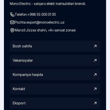
Mono Electric - xalqaro elektr mahsulotlari brendi.
Telefon:
+998 55 000 01 00
Pochta:
export@monoelectric.uz
Manzil:
Jizzax shahri, «A» sanoat zonasi
Bosh sahifa
Vakansiyalar
Kompaniya haqida
Kontakt
Eksport