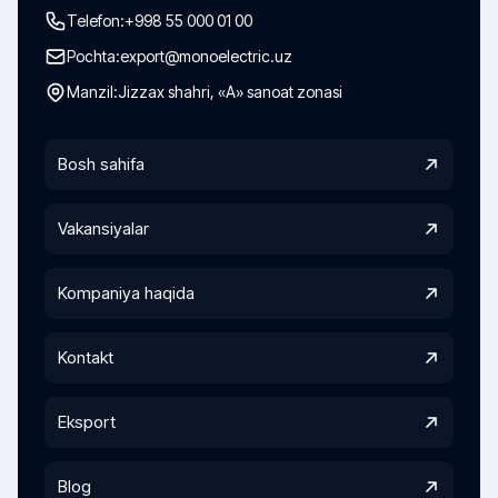
Telefon:
+998 55 000 01 00
Pochta:
export@monoelectric.uz
Manzil:
Jizzax shahri, «A» sanoat zonasi
Bosh sahifa
Vakansiyalar
Kompaniya haqida
Kontakt
Eksport
Blog