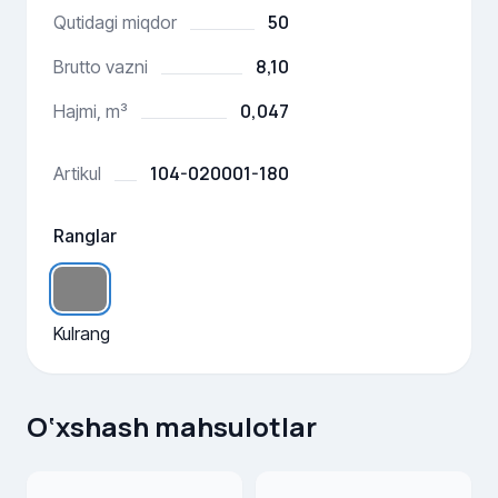
50
Qutidagi miqdor
8,10
Brutto vazni
0,047
Hajmi, m³
104-020001-180
Artikul
Ranglar
Kulrang
O‘xshash mahsulotlar