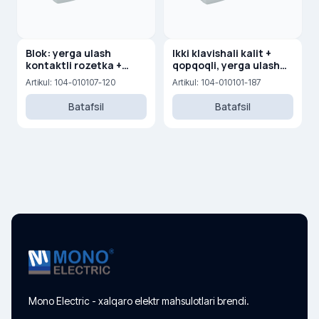
Blok: yerga ulash
Ikki klavishali kalit +
kontaktli rozetka +
qopqoqli, yerga ulash
yerga ulash kontaktli
kontaktli rozetka
Artikul: 104-010107-120
Artikul: 104-010101-187
rozetka, 16A, 250V
Batafsil
Batafsil
Mono Electric - xalqaro elektr mahsulotlari brendi.