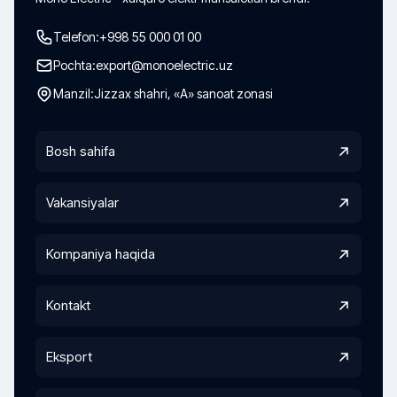
Telefon:
+998 55 000 01 00
Pochta:
export@monoelectric.uz
Manzil:
Jizzax shahri, «A» sanoat zonasi
Bosh sahifa
Vakansiyalar
Kompaniya haqida
Kontakt
Eksport