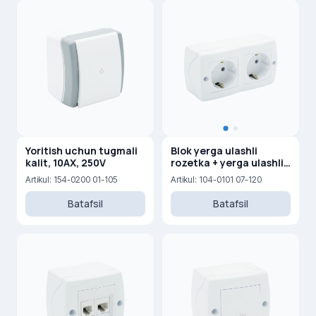
Yoritish uchun tugmali
Blok yerga ulashli
kalit, 10AX, 250V
rozetka + yerga ulashli
rozetka, 16A, 250V
Artikul: 154-0200 01-105
Artikul: 104-0101 07-120
Batafsil
Batafsil