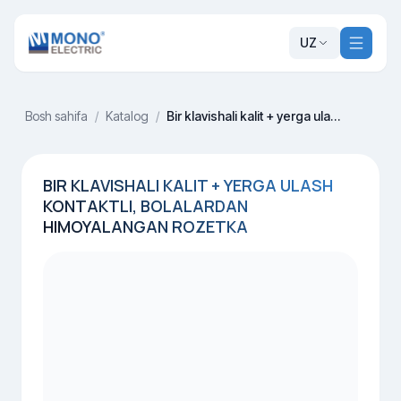
UZ
Bosh sahifa
/
Katalog
/
Bir klavishali kalit + yerga ulash kontaktli, bolalardan himoyalangan rozetka
BIR KLAVISHALI KALIT + YERGA ULASH
KONTAKTLI, BOLALARDAN
HIMOYALANGAN ROZETKA