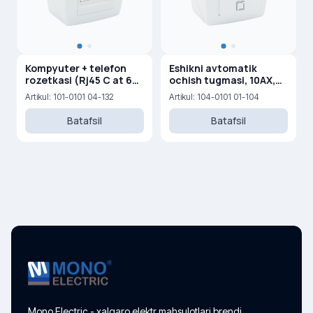
Kompyuter + telefon
Eshikni avtomatik
rozetkasi (Rj45 C at 6
ochish tugmasi, 10AX,
+Rj45 Cat 3 )
250V
Artikul: 101-0101 04-132
Artikul: 104-0101 01-104
Batafsil
Batafsil
Mono Electric - xalqaro elektr mahsulotlari brendi.