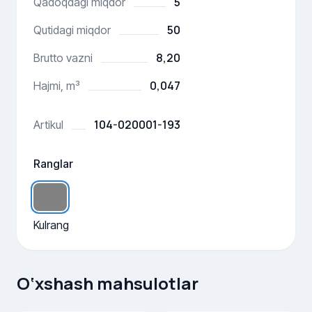
5
Qadoqdagi miqdor
50
Qutidagi miqdor
8,20
Brutto vazni
0,047
Hajmi, m³
104-020001-193
Artikul
Ranglar
Kulrang
O‘xshash mahsulotlar