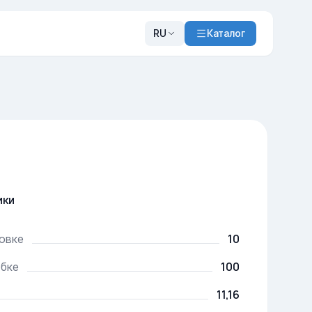
RU
Каталог
ики
10
ковке
100
обке
11,16