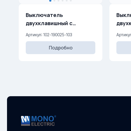
Выключатель
Выкл
двухклавишный с
двух
подсветкой 10AX, 250 V
V
Артикул: 102-190025-103
Артикул
Подробно