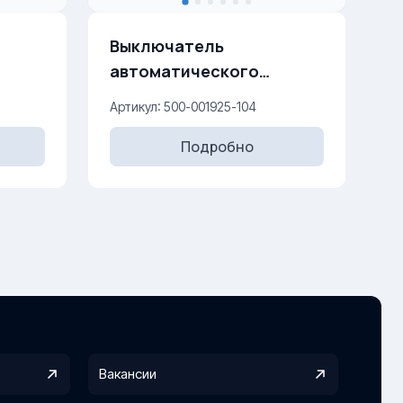
Выключатель
автоматического
250 V
открывания двери 10AX,
Артикул: 500-001925-104
250 V
Подробно
Вакансии