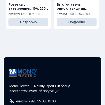
Розетка с
Выключатель
заземлением 16A, 250
одноклавишный
V
проходной 10AX, 250 V
Артикул: 102-190021-117
Артикул: 500-001925-109
Подробно
Подробно
Mono Electric — международный бренд
электротехнической продукции.
Телефон:
+998 55 000 01 00