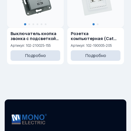
Выключатель кнопка
Розетка
звонка с подсветкой
компьютерная (Cat
10AX, 250 V
6)+ ТВ — Концевая (0,5
Артикул: 102-210025-155
Артикул: 102-190005-205
dB) (F)
Подробно
Подробно